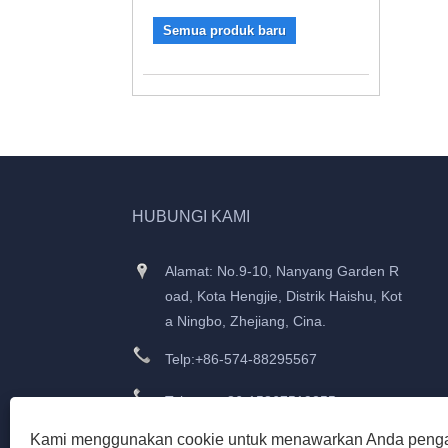
Semua produk baru
HUBUNGI KAMI
Alamat: No.9-10, Nanyang Garden R
oad, Kota Hengjie, Distrik Haishu, Kot
a Ningbo, Zhejiang, Cina.
Telp:
+86-574-88295567
Telepon:
+86-15867519255
Kami menggunakan cookie untuk menawarkan Anda peng
Surel:
frank@yongzhoumeter.com