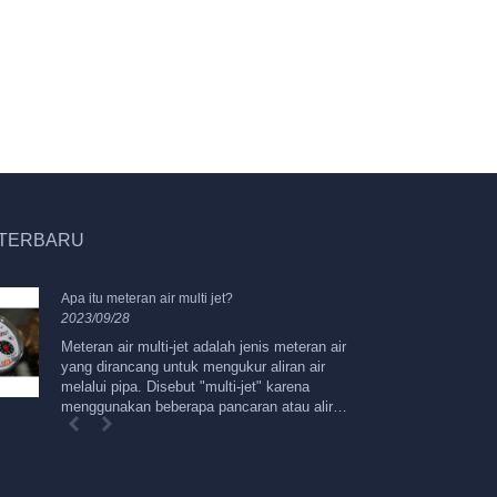
 TERBARU
Apa itu meteran air multi jet?
Me
2023/09/28
20
Meteran air multi-jet adalah jenis meteran air
Pe
yang dirancang untuk mengukur aliran air
m
melalui pipa. Disebut "multi-jet" karena
un
menggunakan beberapa pancaran atau aliran
ak
air untuk mengukur laju aliran air. Berikut
adalah beberapa fitur dan karakteristik utama
meteran air multi-jet: