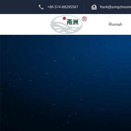
+86-574-88295567
frank@yongzhoume
Rumah