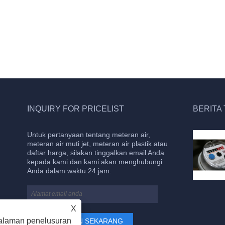
INQUIRY FOR PRICELIST
BERITA
Untuk pertanyaan tentang meteran air,
Meteran air memiliki ciri-ciri sebagai berikut
meteran air muti jet, meteran air plastik atau
2023/09/21
daftar harga, silakan tinggalkan email Anda
Pengukuran yang akurat: Meteran air
kepada kami dan kami akan menghubungi
menggunakan bagian mekanis yang akurat
Anda dalam waktu 24 jam.
untuk mengukur aliran air, sehingga secara
akurat mencatat jumlah air yang digunakan.
X
alaman penelusuran