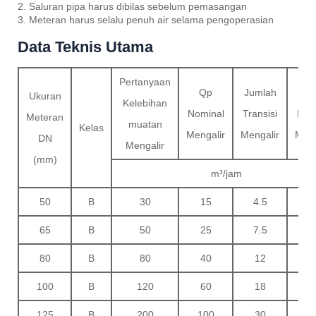
2. Saluran pipa harus dibilas sebelum pemasangan
3. Meteran harus selalu penuh air selama pengoperasian
Data Teknis Utama
Pertanyaan
Qp
Jumlah
Qm
Ukuran
Kelebihan
Nominal
Transisi
Min
Meteran
muatan
Kelas
Mengalir
Mengalir
Meng
DN
Mengalir
(mm)
m³/jam
50
B
30
15
4.5
1
65
B
50
25
7.5
80
B
80
40
12
3
100
B
120
60
18
4
125
B
200
100
30