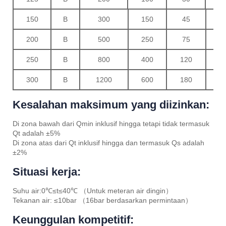
150
B
300
150
45
1
200
B
500
250
75
2
250
B
800
400
120
3
300
B
1200
600
180
4
Kesalahan maksimum yang diizinkan:
Di zona bawah dari Qmin inklusif hingga tetapi tidak termasuk
Qt adalah ±5%
Di zona atas dari Qt inklusif hingga dan termasuk Qs adalah
±2%
Situasi kerja:
Suhu air:0℃≤t≤40℃ （Untuk meteran air dingin）
Tekanan air: ≤10bar （16bar berdasarkan permintaan）
Keunggulan kompetitif: