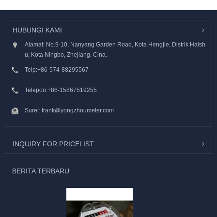
HUBUNGI KAMI
Alamat: No.9-10, Nanyang Garden Road, Kota Hengjie, Distrik Haish
u, Kota Ningbo, Zhejiang, Cina.
Telp:
+86-574-88295567
Telepon:
+86-15867519255
Surel:
frank@yongzhoumeter.com
INQUIRY FOR PRICELIST
BERITA TERBARU