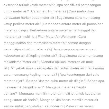
aksesoris terkait kotak meter air?
Apa spesifikasi pemasangan
|
untuk meter air?
Cara memilih meter air
Cara melakukan
|
|
perawatan harian pada meter air
Bagaimana cara memasang
|
katup periksa meter air?
Perbedaan antara meter air panas dan
|
meter air dingin
Perbedaan antara meter air jet tunggal dan
|
meteran air multi -jet
Fitur Meter Air Woltmann
Cara
|
|
menggunakan dan memelihara meter air sensor dengan
benar
Apa struktur meter air?
Bagaimana cara menangani
|
|
kebocoran air di kopling meter air?
Bagaimana cara memasang
|
mekanisme meter air?
Skenario aplikasi meteran air multi
|
jet
Penyebab umum kegagalan dan solusi meter air
Bagaimana
|
|
cara memasang kopling meter air?
Apa keuntungan dari satu
|
meter air jet?
Berapa kisaran suhu meter air dingin?
Bahan apa
|
|
mekanisme pengukur air?
Mengapa meter air begitu
|
penting?
Mengapa memilih meter air multi jet untuk kebutuhan
|
pengukuran air Anda?
Mengapa kita harus memilih meter air
|
sensor untuk pengelolaan air modern?
Meteran air sensor
|