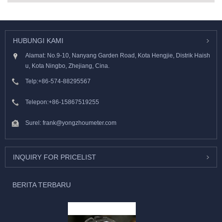
HUBUNGI KAMI
Alamat: No.9-10, Nanyang Garden Road, Kota Hengjie, Distrik Haish
u, Kota Ningbo, Zhejiang, Cina.
Telp:
+86-574-88295567
Telepon:
+86-15867519255
Surel:
frank@yongzhoumeter.com
INQUIRY FOR PRICELIST
BERITA TERBARU