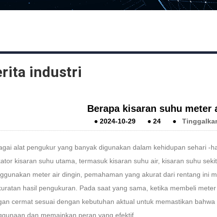
rita industri
Berapa kisaran suhu meter a
●
2024-10-29
●
24
●
Tinggalka
gai alat pengukur yang banyak digunakan dalam kehidupan sehari -har
kator kisaran suhu utama, termasuk kisaran suhu air, kisaran suhu seki
gunakan meter air dingin, pemahaman yang akurat dari rentang ini 
uratan hasil pengukuran. Pada saat yang sama, ketika membeli meter a
an cermat sesuai dengan kebutuhan aktual untuk memastikan bahwa a
gunaan dan memainkan peran yang efektif.