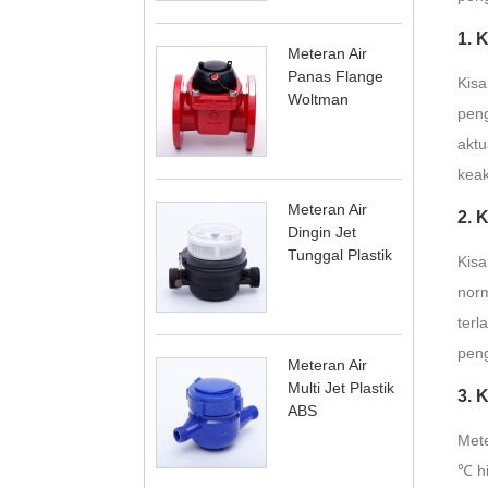
1. 
Meteran Air
Panas Flange
Kisa
Woltman
peng
aktu
keak
Meteran Air
2. 
Dingin Jet
Tunggal Plastik
Kisa
norm
terl
pen
Meteran Air
Multi Jet Plastik
3. 
ABS
Mete
℃ hi