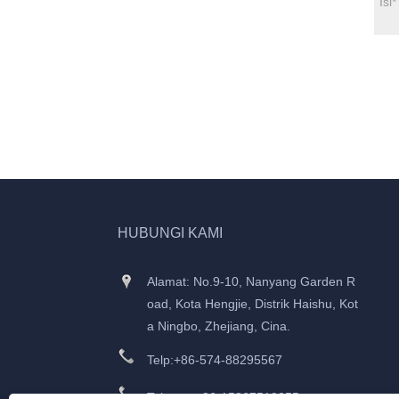
HUBUNGI KAMI
Alamat: No.9-10, Nanyang Garden R
oad, Kota Hengjie, Distrik Haishu, Kot
a Ningbo, Zhejiang, Cina.
Telp:
+86-574-88295567
Telepon:
+86-15867519255