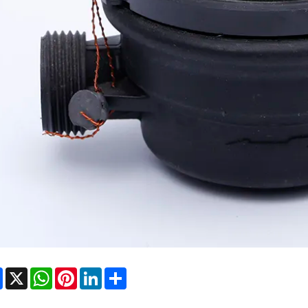
Facebook
X
WhatsApp
Pinterest
LinkedIn
Share