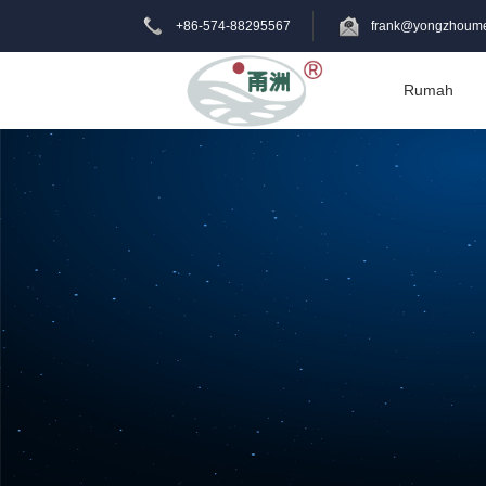
+86-574-88295567
frank@yongzhoume
Rumah