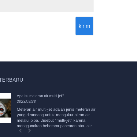
kirim
 TERBARU
Apa itu meteran air multi jet?
Me
2023/09/28
20
Meteran air multi-jet adalah jenis meteran air
Pe
yang dirancang untuk mengukur aliran air
m
melalui pipa. Disebut "multi-jet" karena
un
menggunakan beberapa pancaran atau aliran
ak
air untuk mengukur laju aliran air. Berikut
adalah beberapa fitur dan karakteristik utama