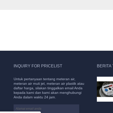
INQUIRY FOR PRICELIST
BERITA
Untuk pertanyaan tentang meteran air,
Meteran air memiliki ciri-ciri sebagai berikut
meteran air muti jet, meteran air plastik atau
2023/09/21
daftar harga, silakan tinggalkan email Anda
Pengukuran yang akurat: Meteran air
kepada kami dan kami akan menghubungi
menggunakan bagian mekanis yang akurat
Anda dalam waktu 24 jam.
untuk mengukur aliran air, sehingga secara
akurat mencatat jumlah air yang digunakan.