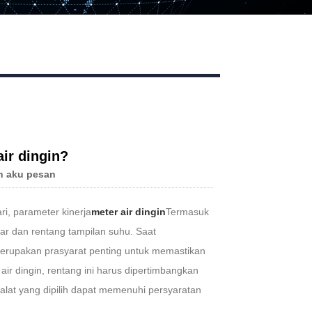
ir dingin?
n aku pesan
i, parameter kinerja
meter air dingin
Termasuk
tar dan rentang tampilan suhu. Saat
merupakan prasyarat penting untuk memastikan
ir dingin, rentang ini harus dipertimbangkan
lat yang dipilih dapat memenuhi persyaratan