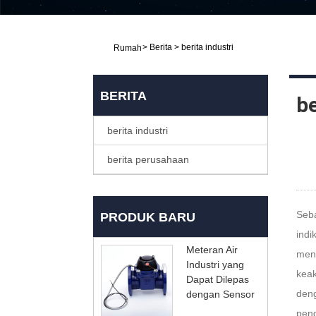
>
Berita
>
berita industri
Rumah
BERITA
be
berita industri
berita perusahaan
Seba
PRODUK BARU
indi
Meteran Air
meng
Industri yang
keak
Dapat Dilepas
deng
dengan Sensor
peng