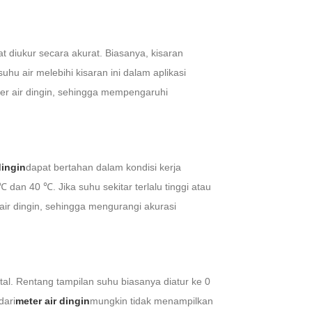
t diukur secara akurat. Biasanya, kisaran
uhu air melebihi kisaran ini dalam aplikasi
er air dingin, sehingga mempengaruhi
dingin
dapat bertahan dalam kondisi kerja
 dan 40 ℃. Jika suhu sekitar terlalu tinggi atau
 air dingin, sehingga mengurangi akurasi
ital. Rentang tampilan suhu biasanya diatur ke 0
dari
meter air dingin
mungkin tidak menampilkan