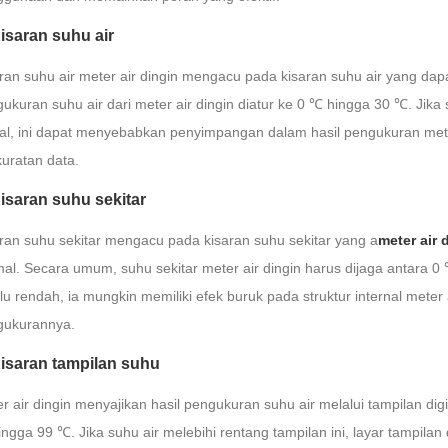
Kisaran suhu air
ran suhu air meter air dingin mengacu pada kisaran suhu air yang dapa
ukuran suhu air dari meter air dingin diatur ke 0 ℃ hingga 30 ℃. Jika s
al, ini dapat menyebabkan penyimpangan dalam hasil pengukuran met
uratan data.
Kisaran suhu sekitar
ran suhu sekitar mengacu pada kisaran suhu sekitar yang a
meter air 
al. Secara umum, suhu sekitar meter air dingin harus dijaga antara 0 ℃
alu rendah, ia mungkin memiliki efek buruk pada struktur internal meter
gukurannya.
Kisaran tampilan suhu
r air dingin menyajikan hasil pengukuran suhu air melalui tampilan dig
ngga 99 ℃. Jika suhu air melebihi rentang tampilan ini, layar tampilan 