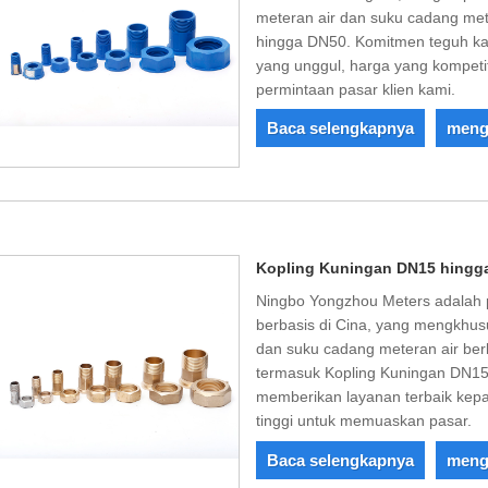
meteran air dan suku cadang met
hingga DN50. Komitmen teguh k
yang unggul, harga yang kompetit
permintaan pasar klien kami.
Baca selengkapnya
meng
Kopling Kuningan DN15 hingg
Ningbo Yongzhou Meters adalah 
berbasis di Cina, yang mengkhus
dan suku cadang meteran air berku
termasuk Kopling Kuningan DN15
memberikan layanan terbaik kepad
tinggi untuk memuaskan pasar.
Baca selengkapnya
meng