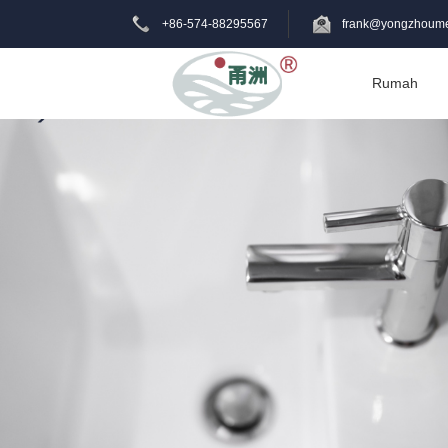
+86-574-88295567
frank@yongzhoume
Rumah