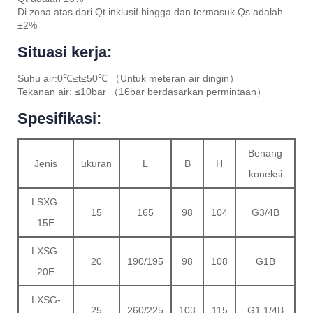
Di zona atas dari Qt inklusif hingga dan termasuk Qs adalah
±2%
Situasi kerja:
Suhu air:0℃≤t≤50℃ （Untuk meteran air dingin）
Tekanan air: ≤10bar （16bar berdasarkan permintaan）
Spesifikasi:
Benang
Jenis
ukuran
L
B
H
koneksi
LSXG-
15
165
98
104
G3/4B
15E
LXSG-
20
190/195
98
108
G1B
20E
LXSG-
25
260/225
103
115
G1 1/4B