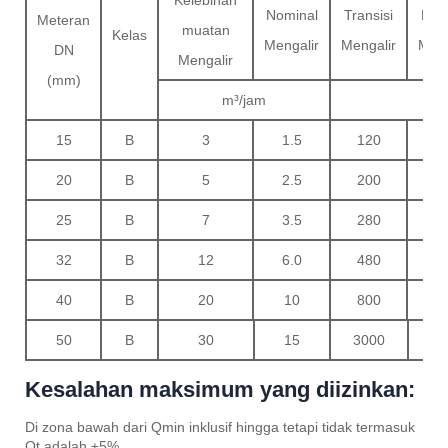
Kelebihan
Nominal
Transisi
Min
Meteran
muatan
Kelas
Mengalir
Mengalir
Meng
DN
Mengalir
(mm)
m³/jam
L
15
B
3
1.5
120
3
20
B
5
2.5
200
5
25
B
7
3.5
280
7
32
B
12
6.0
480
1
40
B
20
10
800
2
50
B
30
15
3000
Kesalahan maksimum yang diizinkan:
Di zona bawah dari Qmin inklusif hingga tetapi tidak termasuk
Qt adalah ±5%