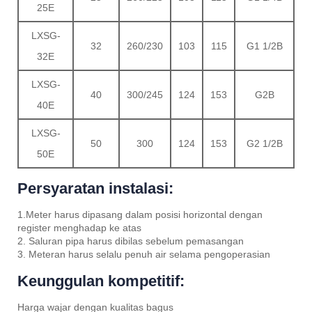
25E
LXSG-
32
260/230
103
115
G1 1/2B
32E
LXSG-
40
300/245
124
153
G2B
40E
LXSG-
50
300
124
153
G2 1/2B
50E
Persyaratan instalasi:
1.Meter harus dipasang dalam posisi horizontal dengan
register menghadap ke atas
2. Saluran pipa harus dibilas sebelum pemasangan
3. Meteran harus selalu penuh air selama pengoperasian
Keunggulan kompetitif:
Harga wajar dengan kualitas bagus