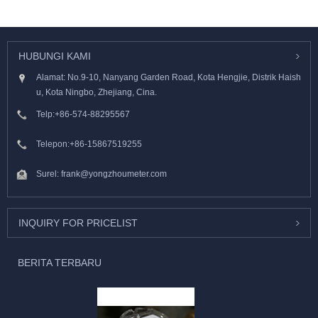
HUBUNGI KAMI
Alamat: No.9-10, Nanyang Garden Road, Kota Hengjie, Distrik Haish
u, Kota Ningbo, Zhejiang, Cina.
Telp:
+86-574-88295567
Telepon:
+86-15867519255
Surel:
frank@yongzhoumeter.com
INQUIRY FOR PRICELIST
BERITA TERBARU