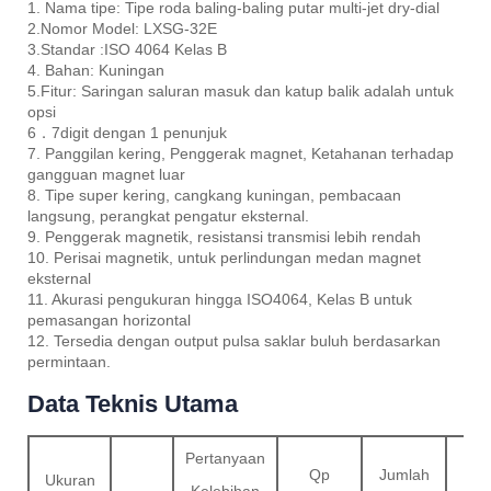
1. Nama tipe: Tipe roda baling-baling putar multi-jet dry-dial
2.Nomor Model: LXSG-32E
3.Standar :ISO 4064 Kelas B
4. Bahan: Kuningan
5.Fitur: Saringan saluran masuk dan katup balik adalah untuk
opsi
6．7digit dengan 1 penunjuk
7. Panggilan kering, Penggerak magnet, Ketahanan terhadap
gangguan magnet luar
8. Tipe super kering, cangkang kuningan, pembacaan
langsung, perangkat pengatur eksternal.
9. Penggerak magnetik, resistansi transmisi lebih rendah
10. Perisai magnetik, untuk perlindungan medan magnet
eksternal
11. Akurasi pengukuran hingga ISO4064, Kelas B untuk
pemasangan horizontal
12. Tersedia dengan output pulsa saklar buluh berdasarkan
permintaan.
Data Teknis Utama
Pertanyaan
Qp
Jumlah
Qm
Ukuran