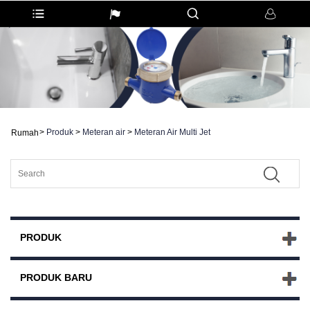
>
Produk
>
Meteran air
>
Meteran Air Multi Jet
Rumah
PRODUK
PRODUK BARU